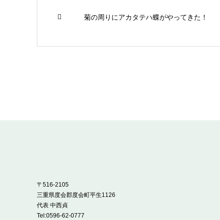
菊の周りにアカタテハ蝶がやってきた！
〒516-2105
三重県度会郡度会町平生1126
代表 中西貞
Tel:
0596-62-0777