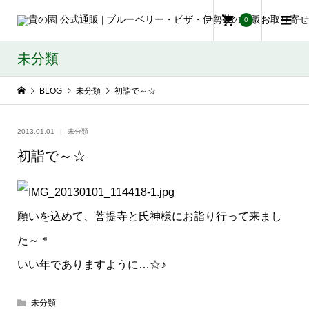
0
未分類
BLOG
未分類
初詣で～☆
2013.01.01
未分類
初詣で～☆
願いを込めて、菩提寺と氏神様にお詣り行って来まし
た～＊
いい年でありますように…☆♪
未分類