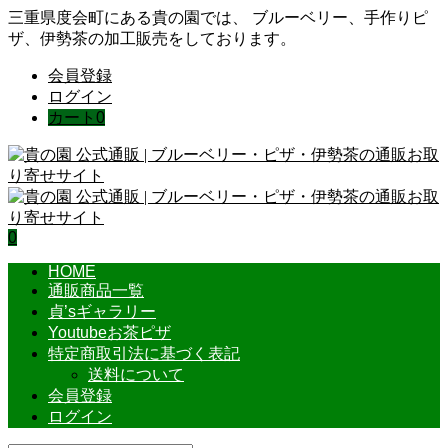
三重県度会町にある貴の園では、 ブルーベリー、手作りピ
ザ、伊勢茶の加工販売をしております。
会員登録
ログイン
カート
0
0
HOME
通販商品一覧
貞’sギャラリー
Youtubeお茶ピザ
特定商取引法に基づく表記
送料について
会員登録
ログイン