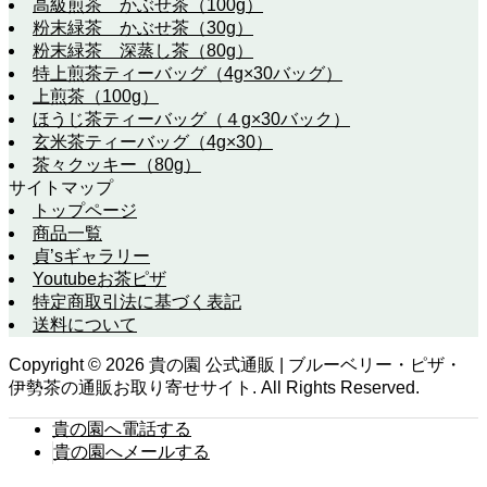
高級煎茶 かぶせ茶（100g）
粉末緑茶 かぶせ茶（30g）
粉末緑茶 深蒸し茶（80g）
特上煎茶ティーバッグ（4g×30バッグ）
上煎茶（100g）
ほうじ茶ティーバッグ（４g×30バック）
玄米茶ティーバッグ（4g×30）
茶々クッキー（80g）
サイトマップ
トップページ
商品一覧
貞’sギャラリー
Youtubeお茶ピザ
特定商取引法に基づく表記
送料について
Copyright ©
2026
貴の園 公式通販 | ブルーベリー・ピザ・
伊勢茶の通販お取り寄せサイト. All Rights Reserved.
貴の園へ電話する
貴の園へメールする