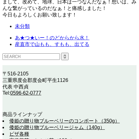
まして、改めて、地球、日本は一つなんだなぁ！想いは、み
んな繋がっているのだなぁ！と痛感しました！
今日もよろしくお願い致します！
未分類
あ★つ★いー！のどからから水！
産直市で山もも、すもも、出てる
〒516-2105
三重県度会郡度会町平生1126
代表 中西貞
Tel:
0596-62-0777
商品ラインナップ
倭姫の贈り物ブルーベリーのコンポート（350g）
倭姫の贈り物ブルーベリージャム（140g）
ピザ各種