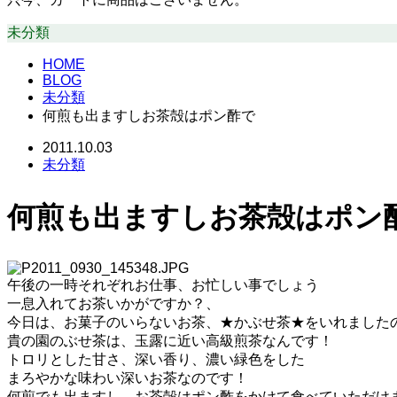
未分類
HOME
BLOG
未分類
何煎も出ますしお茶殻はポン酢で
2011.10.03
未分類
何煎も出ますしお茶殻はポン
午後の一時それぞれお仕事、お忙しい事でしょう
一息入れてお茶いかがですか？、
今日は、お菓子のいらないお茶、★かぶせ茶★をいれました
貴の園のぶせ茶は、玉露に近い高級煎茶なんです！
トロリとした甘さ、深い香り、濃い緑色をした
まろやかな味わい深いお茶なのです！
何煎でも出ますし、お茶殻はポン酢をかけて食べていただけ