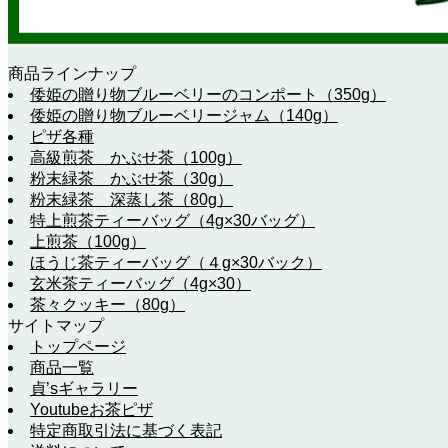
商品ラインナップ
倭姫の贈り物ブルーベリーのコンポート（350g）
倭姫の贈り物ブルーベリージャム（140g）
ピザ各種
高級煎茶 かぶせ茶（100g）
粉末緑茶 かぶせ茶（30g）
粉末緑茶 深蒸し茶（80g）
特上煎茶ティーバッグ（4g×30バッグ）
上煎茶（100g）
ほうじ茶ティーバッグ（４g×30バック）
玄米茶ティーバッグ（4g×30）
茶々クッキー（80g）
サイトマップ
トップページ
商品一覧
貞’sギャラリー
Youtubeお茶ピザ
特定商取引法に基づく表記