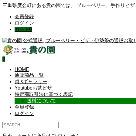
三重県度会町にある貴の園では、 ブルーベリー、手作りピ
会員登録
ログイン
カート
0
0
HOME
通販商品一覧
貞’sギャラリー
Youtubeお茶ピザ
特定商取引法に基づく表記
送料について
会員登録
ログイン
只今、カートに商品はございません。