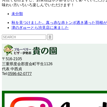
味わい方いろいろ楽しんでいただけます！
未分類
秋を見つけました。真っ赤な赤トンボ透き通った羽根が
津のぎゅーとら渋見店に来ました
〒516-2105
三重県度会郡度会町平生1126
代表 中西貞
Tel:
0596-62-0777