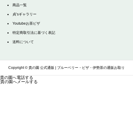
商品一覧
貞’sギャラリー
Youtubeお茶ピザ
特定商取引法に基づく表記
送料について
Copyright ©
貴の園 公式通販 | ブルーベリー・ピザ・伊勢茶の通販お取り
貴の園へ電話する
貴の園へメールする
寄せサイト. All Rights Reserved.