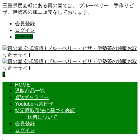
三重県度会町にある貴の園では、 ブルーベリー、手作りピ
ザ、伊勢茶の加工販売をしております。
会員登録
ログイン
カート
0
0
HOME
通販商品一覧
貞’sギャラリー
Youtubeお茶ピザ
特定商取引法に基づく表記
送料について
会員登録
ログイン