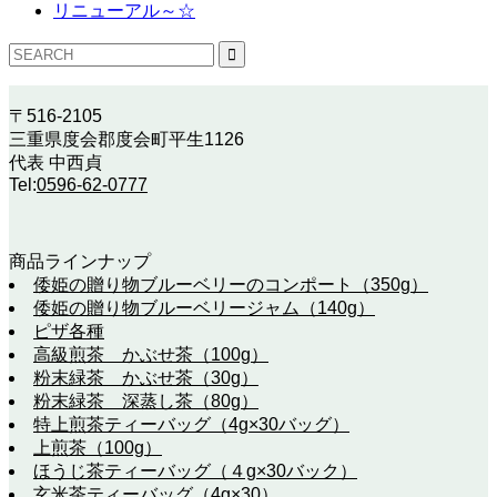
リニューアル～☆
〒516-2105
三重県度会郡度会町平生1126
代表 中西貞
Tel:
0596-62-0777
商品ラインナップ
倭姫の贈り物ブルーベリーのコンポート（350g）
倭姫の贈り物ブルーベリージャム（140g）
ピザ各種
高級煎茶 かぶせ茶（100g）
粉末緑茶 かぶせ茶（30g）
粉末緑茶 深蒸し茶（80g）
特上煎茶ティーバッグ（4g×30バッグ）
上煎茶（100g）
ほうじ茶ティーバッグ（４g×30バック）
玄米茶ティーバッグ（4g×30）