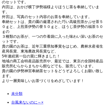
のセットです。
内宮は、おかげ横丁伊勢福様よりほうじ茶を奉納していま
す。
外宮は、写真のセット内容のお茶を奉納しています。
奉納セットは、貴の園の厳選された巧い高級煎茶かぶせ茶５
０ｇと、上煎茶伊勢の誉５０ｇと、ほうじ茶伊勢の福茶５０
ｇの
３種類のお茶が、一つの巾着袋に入った味わい深いお茶のセ
ットです。
貴の園のお茶は、近年三重県知事賞をはじめ、農林水産省生
産局長賞、東海農政局長賞など、
5年連続第一位の賞に輝きました！
地域の商工会特産品販売所や、最近では、東京の全国特産品
販売所むらからまちから館などでも、販売しています。
貴の園の伊勢神宮奉納茶セットをどうぞよろしくお願い致し
ます。
より一層美味しいお茶づくりをめざしています！
未分類
台風来ないのに～×