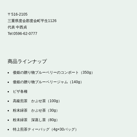
〒516-2105
三重県度会郡度会町平生1126
代表 中西貞
Tel:
0596-62-0777
商品ラインナップ
倭姫の贈り物ブルーベリーのコンポート（350g）
倭姫の贈り物ブルーベリージャム（140g）
ピザ各種
高級煎茶 かぶせ茶（100g）
粉末緑茶 かぶせ茶（30g）
粉末緑茶 深蒸し茶（80g）
特上煎茶ティーバッグ（4g×30バッグ）