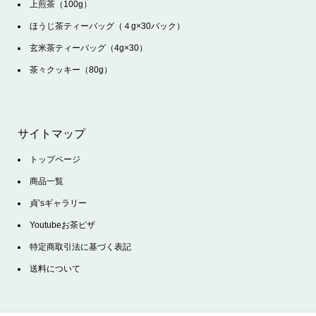
上煎茶（100g）
ほうじ茶ティーバッグ（４g×30バック）
玄米茶ティーバッグ（4g×30）
茶々クッキー（80g）
サイトマップ
トップページ
商品一覧
貞’sギャラリー
Youtubeお茶ピザ
特定商取引法に基づく表記
送料について