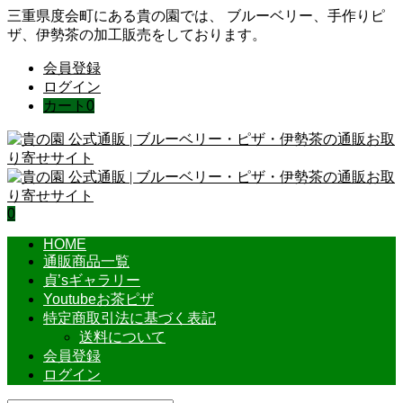
三重県度会町にある貴の園では、 ブルーベリー、手作りピ
ザ、伊勢茶の加工販売をしております。
会員登録
ログイン
カート
0
0
HOME
通販商品一覧
貞’sギャラリー
Youtubeお茶ピザ
特定商取引法に基づく表記
送料について
会員登録
ログイン