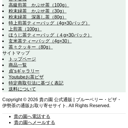
高級煎茶 かぶせ茶（100g）
粉末緑茶 かぶせ茶（30g）
粉末緑茶 深蒸し茶（80g）
特上煎茶ティーバッグ（4g×30バッグ）
上煎茶（100g）
ほうじ茶ティーバッグ（４g×30バック）
玄米茶ティーバッグ（4g×30）
茶々クッキー（80g）
サイトマップ
トップページ
商品一覧
貞’sギャラリー
Youtubeお茶ピザ
特定商取引法に基づく表記
送料について
Copyright ©
2026
貴の園 公式通販 | ブルーベリー・ピザ・
伊勢茶の通販お取り寄せサイト. All Rights Reserved.
貴の園へ電話する
貴の園へメールする