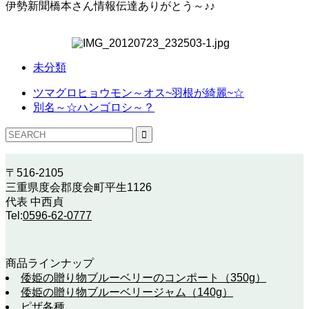
伊勢新聞橋本さん情報伝達ありがとう～♪♪
未分類
ツマグロヒョウモン～オス~羽根が綺麗~☆
別名～☆ハンゴロシ～？
〒516-2105
三重県度会郡度会町平生1126
代表 中西貞
Tel:
0596-62-0777
商品ラインナップ
倭姫の贈り物ブルーベリーのコンポート（350g）
倭姫の贈り物ブルーベリージャム（140g）
ピザ各種