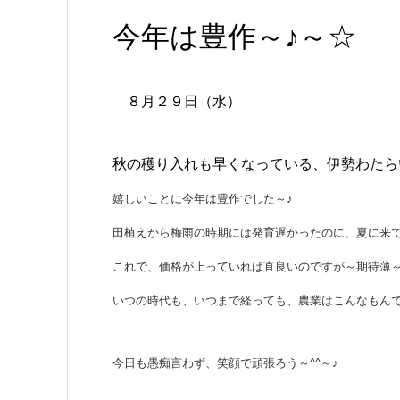
今年は豊作～♪～☆
８月２９日（水）
秋の穫り入れも早くなっている、伊勢わたら
嬉しいことに今年は豊作でした～♪
田植えから梅雨の時期には発育遅かったのに、夏に来
これで、価格が上っていれば直良いのですが～期待薄
いつの時代も、いつまで経っても、農業はこんなもん
今日も愚痴言わず、笑顔で頑張ろう～^^～♪