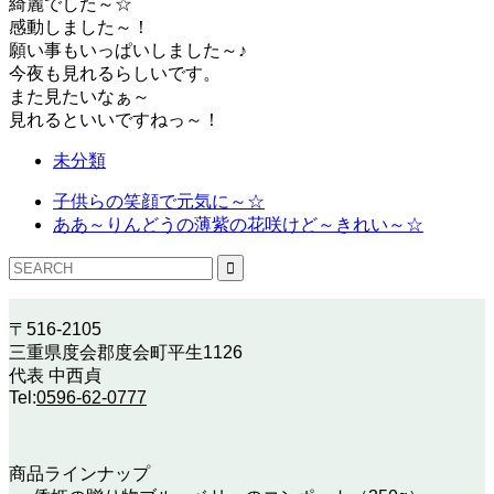
綺麗でした～☆
感動しました～！
願い事もいっぱいしました～♪
今夜も見れるらしいです。
また見たいなぁ～
見れるといいですねっ～！
未分類
子供らの笑顔で元気に～☆
ああ～りんどうの薄紫の花咲けど～きれい～☆
〒516-2105
三重県度会郡度会町平生1126
代表 中西貞
Tel:
0596-62-0777
商品ラインナップ