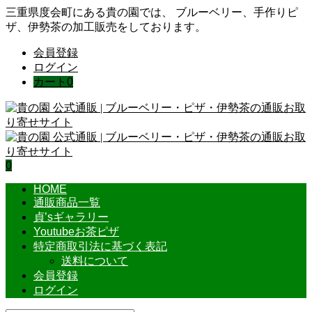
三重県度会町にある貴の園では、 ブルーベリー、手作りピ
ザ、伊勢茶の加工販売をしております。
会員登録
ログイン
カート
0
0
HOME
通販商品一覧
貞’sギャラリー
Youtubeお茶ピザ
特定商取引法に基づく表記
送料について
会員登録
ログイン