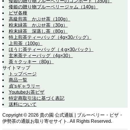
倭姫の贈り物ブルーベリーのコンポート（350g）
倭姫の贈り物ブルーベリージャム（140g）
ピザ各種
高級煎茶 かぶせ茶（100g）
粉末緑茶 かぶせ茶（30g）
粉末緑茶 深蒸し茶（80g）
特上煎茶ティーバッグ（4g×30バッグ）
上煎茶（100g）
ほうじ茶ティーバッグ（４g×30バック）
玄米茶ティーバッグ（4g×30）
茶々クッキー（80g）
サイトマップ
トップページ
商品一覧
貞’sギャラリー
Youtubeお茶ピザ
特定商取引法に基づく表記
送料について
Copyright ©
2026
貴の園 公式通販 | ブルーベリー・ピザ・
伊勢茶の通販お取り寄せサイト. All Rights Reserved.