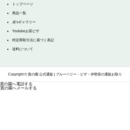
トップページ
商品一覧
貞’sギャラリー
Youtubeお茶ピザ
特定商取引法に基づく表記
送料について
Copyright ©
貴の園 公式通販 | ブルーベリー・ピザ・伊勢茶の通販お取り
貴の園へ電話する
貴の園へメールする
寄せサイト. All Rights Reserved.