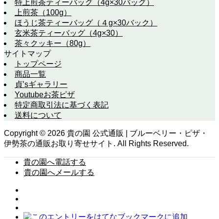
特上煎茶ティーバッグ（4g×30バッグ）
上煎茶（100g）
ほうじ茶ティーバッグ（４g×30バック）
玄米茶ティーバッグ（4g×30）
茶々クッキー（80g）
サイトマップ
トップページ
商品一覧
貞’sギャラリー
Youtubeお茶ピザ
特定商取引法に基づく表記
送料について
Copyright ©
2026
貴の園 公式通販 | ブルーベリー・ピザ・
伊勢茶の通販お取り寄せサイト. All Rights Reserved.
貴の園へ電話する
貴の園へメールする