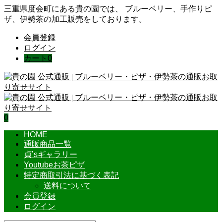
三重県度会町にある貴の園では、 ブルーベリー、手作りピ
ザ、伊勢茶の加工販売をしております。
会員登録
ログイン
カート
0
0
HOME
通販商品一覧
貞’sギャラリー
Youtubeお茶ピザ
特定商取引法に基づく表記
送料について
会員登録
ログイン