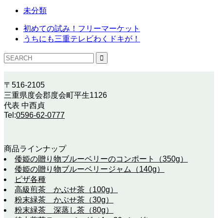
未分類
初めての試み！フリーマーケット
うちにも三重テレビわくドキが！
〒516-2105
三重県度会郡度会町平生1126
代表 中西貞
Tel:
0596-62-0777
商品ラインナップ
倭姫の贈り物ブルーベリーのコンポート（350g）
倭姫の贈り物ブルーベリージャム（140g）
ピザ各種
高級煎茶 かぶせ茶（100g）
粉末緑茶 かぶせ茶（30g）
粉末緑茶 深蒸し茶（80g）