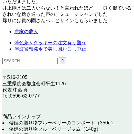
いただきました。
井上陽水は二人いらない！と言われたほど 、良く似ている
きれいな透き通った声の、ミュージシャンでした！
帰りには貴の園さんへ…とサインももらいました！
農家の夢人
薄色茶々クッキーの注文有り難う
津波警報発令で美し国おこし中止
〒516-2105
三重県度会郡度会町平生1126
代表 中西貞
Tel:
0596-62-0777
商品ラインナップ
倭姫の贈り物ブルーベリーのコンポート（350g）
倭姫の贈り物ブルーベリージャム（140g）