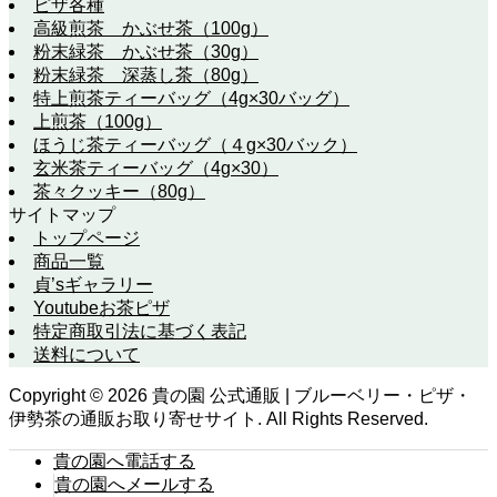
ピザ各種
高級煎茶 かぶせ茶（100g）
粉末緑茶 かぶせ茶（30g）
粉末緑茶 深蒸し茶（80g）
特上煎茶ティーバッグ（4g×30バッグ）
上煎茶（100g）
ほうじ茶ティーバッグ（４g×30バック）
玄米茶ティーバッグ（4g×30）
茶々クッキー（80g）
サイトマップ
トップページ
商品一覧
貞’sギャラリー
Youtubeお茶ピザ
特定商取引法に基づく表記
送料について
Copyright ©
2026
貴の園 公式通販 | ブルーベリー・ピザ・
伊勢茶の通販お取り寄せサイト. All Rights Reserved.
貴の園へ電話する
貴の園へメールする