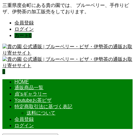
三重県度会町にある貴の園では、 ブルーベリー、手作りピ
ザ、伊勢茶の加工販売をしております。
会員登録
ログイン
カート
0
0
HOME
通販商品一覧
貞’sギャラリー
Youtubeお茶ピザ
特定商取引法に基づく表記
送料について
会員登録
ログイン