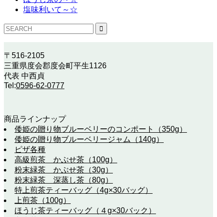
塩味利いて～☆
〒516-2105
三重県度会郡度会町平生1126
代表 中西貞
Tel:
0596-62-0777
商品ラインナップ
倭姫の贈り物ブルーベリーのコンポート（350g）
倭姫の贈り物ブルーベリージャム（140g）
ピザ各種
高級煎茶 かぶせ茶（100g）
粉末緑茶 かぶせ茶（30g）
粉末緑茶 深蒸し茶（80g）
特上煎茶ティーバッグ（4g×30バッグ）
上煎茶（100g）
ほうじ茶ティーバッグ（４g×30バック）