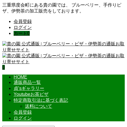
三重県度会町にある貴の園では、 ブルーベリー、手作りピ
ザ、伊勢茶の加工販売をしております。
会員登録
ログイン
カート
0
0
HOME
通販商品一覧
貞’sギャラリー
Youtubeお茶ピザ
特定商取引法に基づく表記
送料について
会員登録
ログイン