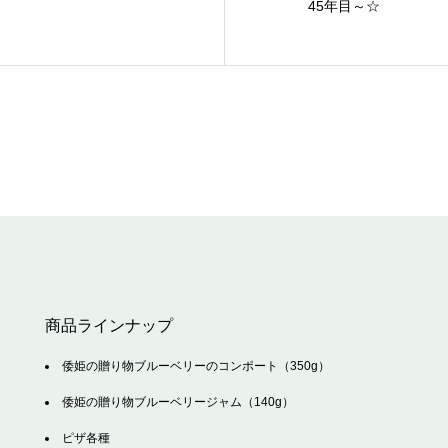
45年目～☆
商品ラインナップ
倭姫の贈り物ブルーベリーのコンポート（350g）
倭姫の贈り物ブルーベリージャム（140g）
ピザ各種