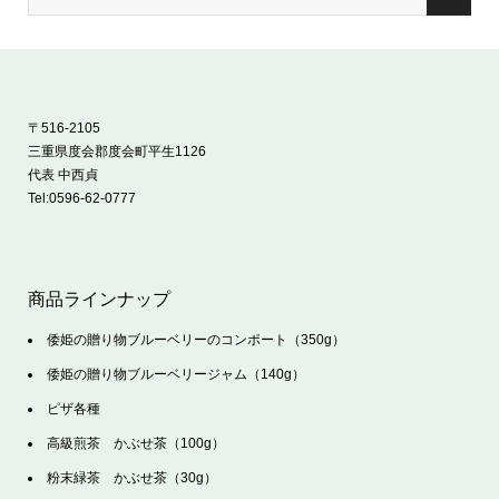
〒516-2105
三重県度会郡度会町平生1126
代表 中西貞
Tel:
0596-62-0777
商品ラインナップ
倭姫の贈り物ブルーベリーのコンポート（350g）
倭姫の贈り物ブルーベリージャム（140g）
ピザ各種
高級煎茶 かぶせ茶（100g）
粉末緑茶 かぶせ茶（30g）