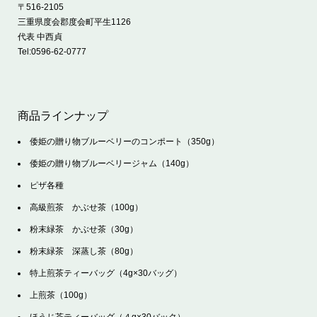
〒516-2105
三重県度会郡度会町平生1126
代表 中西貞
Tel:
0596-62-0777
商品ラインナップ
倭姫の贈り物ブルーベリーのコンポート（350g）
倭姫の贈り物ブルーベリージャム（140g）
ピザ各種
高級煎茶 かぶせ茶（100g）
粉末緑茶 かぶせ茶（30g）
粉末緑茶 深蒸し茶（80g）
特上煎茶ティーバッグ（4g×30バッグ）
上煎茶（100g）
ほうじ茶ティーバッグ（４g×30バック）