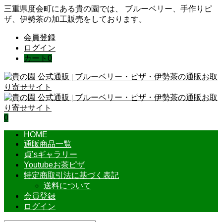
三重県度会町にある貴の園では、 ブルーベリー、手作りピ
ザ、伊勢茶の加工販売をしております。
会員登録
ログイン
カート
0
0
HOME
通販商品一覧
貞’sギャラリー
Youtubeお茶ピザ
特定商取引法に基づく表記
送料について
会員登録
ログイン