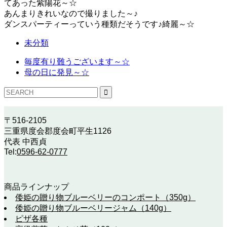
てあった紫陽花～☆
あんまりきれいなので撮りました～♪
ダンスパーティーっていう種類だそうです♪綺麗～☆
未分類
毎度有り難うございます～☆
母の日に発見～☆
〒516-2105
三重県度会郡度会町平生1126
代表 中西貞
Tel:
0596-62-0777
商品ラインナップ
倭姫の贈り物ブルーベリーのコンポート（350g）
倭姫の贈り物ブルーベリージャム（140g）
ピザ各種