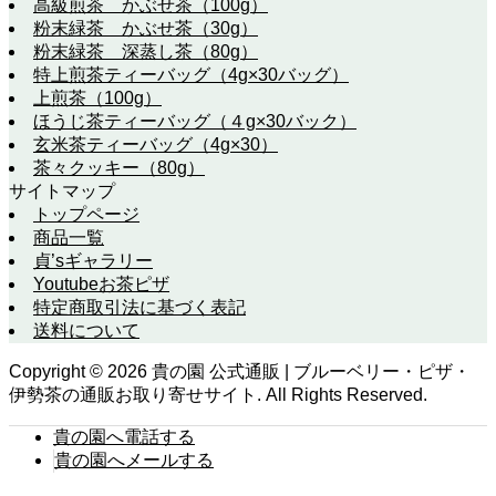
高級煎茶 かぶせ茶（100g）
粉末緑茶 かぶせ茶（30g）
粉末緑茶 深蒸し茶（80g）
特上煎茶ティーバッグ（4g×30バッグ）
上煎茶（100g）
ほうじ茶ティーバッグ（４g×30バック）
玄米茶ティーバッグ（4g×30）
茶々クッキー（80g）
サイトマップ
トップページ
商品一覧
貞’sギャラリー
Youtubeお茶ピザ
特定商取引法に基づく表記
送料について
Copyright ©
2026
貴の園 公式通販 | ブルーベリー・ピザ・
伊勢茶の通販お取り寄せサイト. All Rights Reserved.
貴の園へ電話する
貴の園へメールする