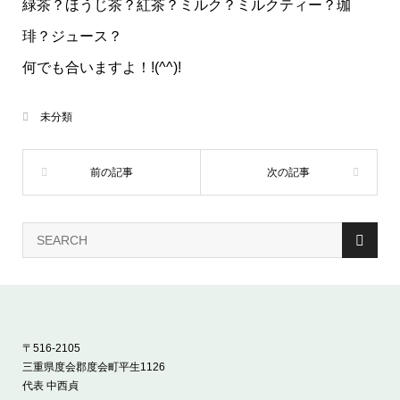
緑茶？ほうじ茶？紅茶？ミルク？ミルクティー？珈
琲？ジュース？
何でも合いますよ！!(^^)!
未分類
〒516-2105
三重県度会郡度会町平生1126
代表 中西貞