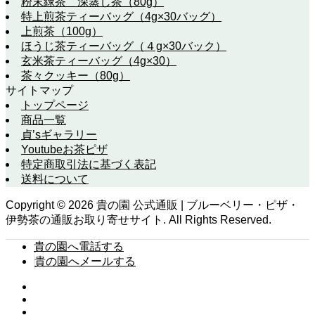
粉末緑茶 深蒸し茶（80g）
特上煎茶ティーバッグ（4g×30バッグ）
上煎茶（100g）
ほうじ茶ティーバッグ（４g×30バック）
玄米茶ティーバッグ（4g×30）
茶々クッキー（80g）
サイトマップ
トップページ
商品一覧
貞’sギャラリー
Youtubeお茶ピザ
特定商取引法に基づく表記
送料について
Copyright ©
2026
貴の園 公式通販 | ブルーベリー・ピザ・
伊勢茶の通販お取り寄せサイト. All Rights Reserved.
貴の園へ電話する
貴の園へメールする