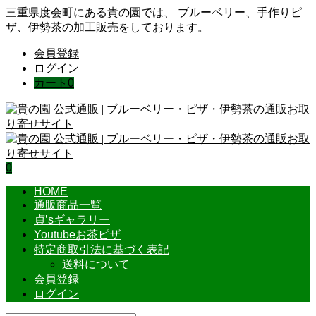
三重県度会町にある貴の園では、 ブルーベリー、手作りピ
ザ、伊勢茶の加工販売をしております。
会員登録
ログイン
カート
0
0
HOME
通販商品一覧
貞’sギャラリー
Youtubeお茶ピザ
特定商取引法に基づく表記
送料について
会員登録
ログイン