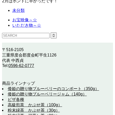
2月はホントに早かったです！
未分類
お宝映像～☆
いただき物～☆
〒516-2105
三重県度会郡度会町平生1126
代表 中西貞
Tel:
0596-62-0777
商品ラインナップ
倭姫の贈り物ブルーベリーのコンポート（350g）
倭姫の贈り物ブルーベリージャム（140g）
ピザ各種
高級煎茶 かぶせ茶（100g）
粉末緑茶 かぶせ茶（30g）