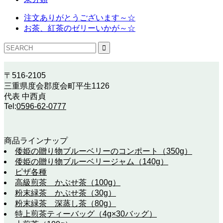
注文ありがとうございます～☆
お茶、紅茶のゼリーいかが～☆
〒516-2105
三重県度会郡度会町平生1126
代表 中西貞
Tel:
0596-62-0777
商品ラインナップ
倭姫の贈り物ブルーベリーのコンポート（350g）
倭姫の贈り物ブルーベリージャム（140g）
ピザ各種
高級煎茶 かぶせ茶（100g）
粉末緑茶 かぶせ茶（30g）
粉末緑茶 深蒸し茶（80g）
特上煎茶ティーバッグ（4g×30バッグ）