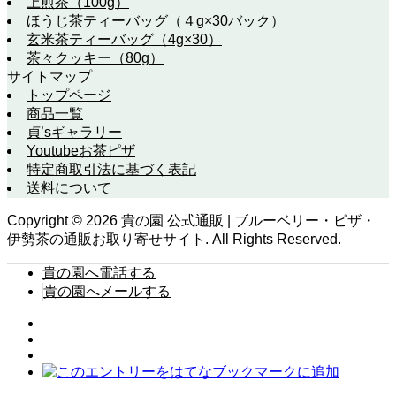
上煎茶（100g）
ほうじ茶ティーバッグ（４g×30バック）
玄米茶ティーバッグ（4g×30）
茶々クッキー（80g）
サイトマップ
トップページ
商品一覧
貞’sギャラリー
Youtubeお茶ピザ
特定商取引法に基づく表記
送料について
Copyright ©
2026
貴の園 公式通販 | ブルーベリー・ピザ・
伊勢茶の通販お取り寄せサイト. All Rights Reserved.
貴の園へ電話する
貴の園へメールする