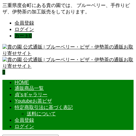
三重県度会町にある貴の園では、 ブルーベリー、手作りピ
ザ、伊勢茶の加工販売をしております。
会員登録
ログイン
カート
0
0
HOME
通販商品一覧
貞’sギャラリー
Youtubeお茶ピザ
特定商取引法に基づく表記
送料について
会員登録
ログイン