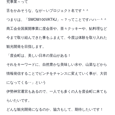
究事業～って
舌をかみそうな、なが～いプロジェクト名です＾＾
つまりは、「SWOM100VKTKJ」～？ってことですハハ‥＾＾
商工会全国展開事業に度会茶や、茶々クッキーや、鮎料理など
今まで取り組んできた事をふまえて、今度は体験を取り入れた
観光開発を目指します。
「度会町は、美しい日本の里山がある！
それをキーワードに、自然豊かな美味しい水や、山菜などから
情報発信することでピンチをチャンスに変えていく事が、大切
になってくる‥」という
伊勢神宮遷宮もあるので、一人でも多くの人を度会町に来ても
らいたいです。
どんな観光開発になるのか、協力もして、期待したいです！