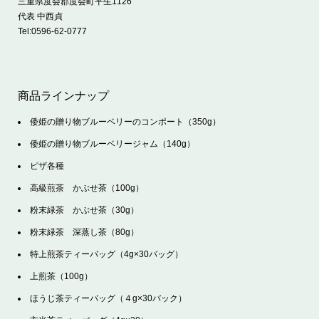
三重県度会郡度会町平生1126
代表 中西貞
Tel:
0596-62-0777
商品ラインナップ
倭姫の贈り物ブルーベリーのコンポート（350g）
倭姫の贈り物ブルーベリージャム（140g）
ピザ各種
高級煎茶 かぶせ茶（100g）
粉末緑茶 かぶせ茶（30g）
粉末緑茶 深蒸し茶（80g）
特上煎茶ティーバッグ（4g×30バッグ）
上煎茶（100g）
ほうじ茶ティーバッグ（４g×30バック）