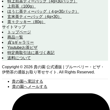
特上煎茶ティーバッグ（4g×30バッグ）
上煎茶（100g）
ほうじ茶ティーバッグ（４g×30バック）
玄米茶ティーバッグ（4g×30）
茶々クッキー（80g）
サイトマップ
トップページ
商品一覧
貞’sギャラリー
Youtubeお茶ピザ
特定商取引法に基づく表記
送料について
Copyright ©
2026
貴の園 公式通販 | ブルーベリー・ピザ・
伊勢茶の通販お取り寄せサイト. All Rights Reserved.
貴の園へ電話する
貴の園へメールする