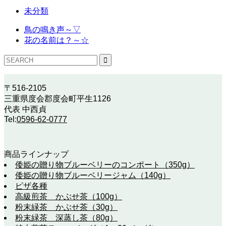
未分類
鳥の鳴き声～▽
花の名前は？～☆
〒516-2105
三重県度会郡度会町平生1126
代表 中西貞
Tel:
0596-62-0777
商品ラインナップ
倭姫の贈り物ブルーベリーのコンポート（350g）
倭姫の贈り物ブルーベリージャム（140g）
ピザ各種
高級煎茶 かぶせ茶（100g）
粉末緑茶 かぶせ茶（30g）
粉末緑茶 深蒸し茶（80g）