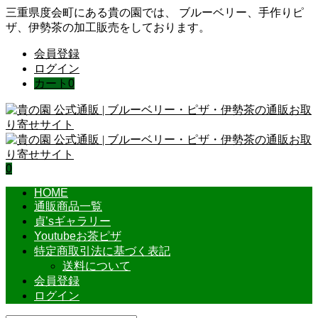
三重県度会町にある貴の園では、 ブルーベリー、手作りピ
ザ、伊勢茶の加工販売をしております。
会員登録
ログイン
カート
0
0
HOME
通販商品一覧
貞’sギャラリー
Youtubeお茶ピザ
特定商取引法に基づく表記
送料について
会員登録
ログイン