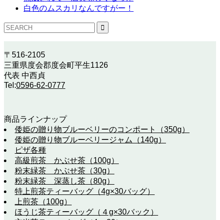
白色のムスカリなんですがー！
〒516-2105
三重県度会郡度会町平生1126
代表 中西貞
Tel:
0596-62-0777
商品ラインナップ
倭姫の贈り物ブルーベリーのコンポート（350g）
倭姫の贈り物ブルーベリージャム（140g）
ピザ各種
高級煎茶 かぶせ茶（100g）
粉末緑茶 かぶせ茶（30g）
粉末緑茶 深蒸し茶（80g）
特上煎茶ティーバッグ（4g×30バッグ）
上煎茶（100g）
ほうじ茶ティーバッグ（４g×30バック）