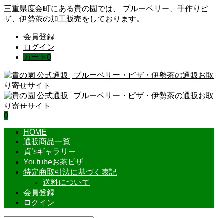
三重県度会町にある貴の園では、 ブルーベリー、手作りピ
ザ、伊勢茶の加工販売をしております。
会員登録
ログイン
カート
0
0
HOME
通販商品一覧
貞’sギャラリー
Youtubeお茶ピザ
特定商取引法に基づく表記
送料について
会員登録
ログイン