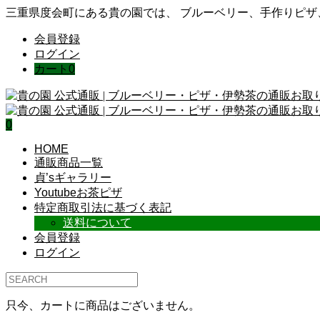
三重県度会町にある貴の園では、 ブルーベリー、手作りピ
会員登録
ログイン
カート
0
0
HOME
通販商品一覧
貞’sギャラリー
Youtubeお茶ピザ
特定商取引法に基づく表記
送料について
会員登録
ログイン
只今、カートに商品はございません。