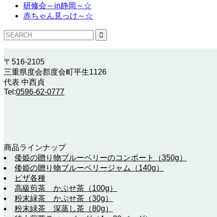
研修会～in静岡～☆
赤ちゃん見っけ～☆
〒516-2105
三重県度会郡度会町平生1126
代表 中西貞
Tel:
0596-62-0777
商品ラインナップ
倭姫の贈り物ブルーベリーのコンポート（350g）
倭姫の贈り物ブルーベリージャム（140g）
ピザ各種
高級煎茶 かぶせ茶（100g）
粉末緑茶 かぶせ茶（30g）
粉末緑茶 深蒸し茶（80g）