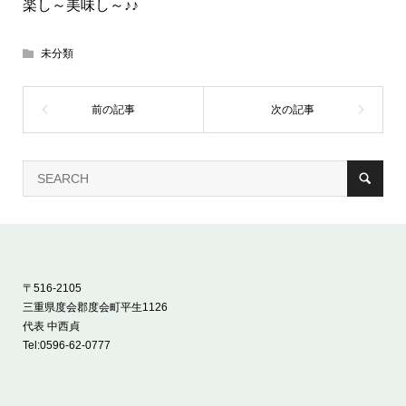
楽し～美味し～♪♪
未分類
〒516-2105
三重県度会郡度会町平生1126
代表 中西貞
Tel:
0596-62-0777