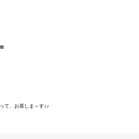
☆
〓
って、お茶しま～す♪♪