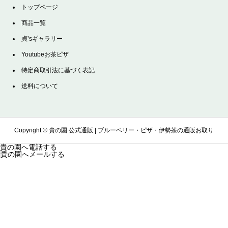
トップページ
商品一覧
貞’sギャラリー
Youtubeお茶ピザ
特定商取引法に基づく表記
送料について
Copyright ©
貴の園 公式通販 | ブルーベリー・ピザ・伊勢茶の通販お取り
貴の園へ電話する
貴の園へメールする
寄せサイト. All Rights Reserved.