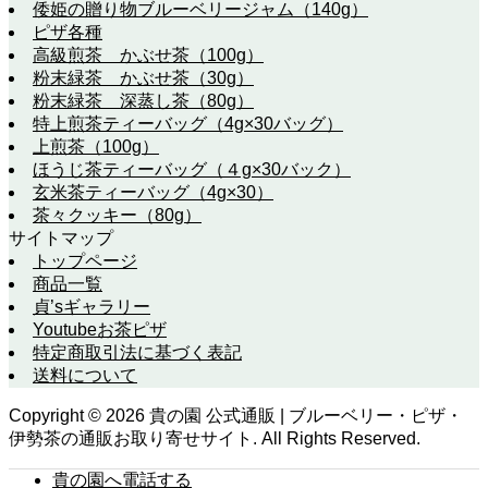
倭姫の贈り物ブルーベリージャム（140g）
ピザ各種
高級煎茶 かぶせ茶（100g）
粉末緑茶 かぶせ茶（30g）
粉末緑茶 深蒸し茶（80g）
特上煎茶ティーバッグ（4g×30バッグ）
上煎茶（100g）
ほうじ茶ティーバッグ（４g×30バック）
玄米茶ティーバッグ（4g×30）
茶々クッキー（80g）
サイトマップ
トップページ
商品一覧
貞’sギャラリー
Youtubeお茶ピザ
特定商取引法に基づく表記
送料について
Copyright ©
2026
貴の園 公式通販 | ブルーベリー・ピザ・
伊勢茶の通販お取り寄せサイト. All Rights Reserved.
貴の園へ電話する