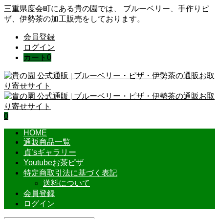
三重県度会町にある貴の園では、 ブルーベリー、手作りピ
ザ、伊勢茶の加工販売をしております。
会員登録
ログイン
カート
0
0
HOME
通販商品一覧
貞’sギャラリー
Youtubeお茶ピザ
特定商取引法に基づく表記
送料について
会員登録
ログイン