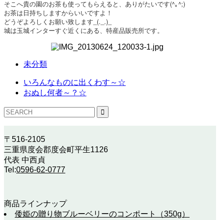
そこへ貴の園のお茶も使ってもらえると、ありがたいです
(^｡^;)
お茶は日持ちしますからいいですよ！
どうぞよろしくお願い致します_(._.)_
城は玉城インターすぐ近くにある、特産品販売所です。
未分類
いろんなものに出くわす～☆
おぬし何者～？☆
〒516-2105
三重県度会郡度会町平生1126
代表 中西貞
Tel:
0596-62-0777
商品ラインナップ
倭姫の贈り物ブルーベリーのコンポート（350g）