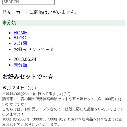
只今、カートに商品はございません。
未分類
HOME
BLOG
未分類
お好みセットで～☆
2013.06.24
未分類
お好みセットで～☆
６月２４日（月）
玉城町の城(グスク)に行って来ました(^-^)
贈答用に、貴の園の伊勢神宮奉納セットや茶々姫セット（各1,000円）は
いかがですか？！
こちらでは、お中元シーズンなので、値段に応じた品物を
いろいろセット
出来ますよ！
1000円や2000円、3000円、5000円などと
お好きな商品を好きなように組
み合わせて、お使いいただ
けます。