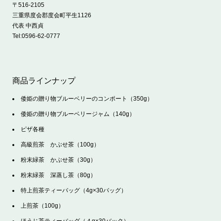
〒516-2105
三重県度会郡度会町平生1126
代表 中西貞
Tel:
0596-62-0777
商品ラインナップ
倭姫の贈り物ブルーベリーのコンポート（350g）
倭姫の贈り物ブルーベリージャム（140g）
ピザ各種
高級煎茶 かぶせ茶（100g）
粉末緑茶 かぶせ茶（30g）
粉末緑茶 深蒸し茶（80g）
特上煎茶ティーバッグ（4g×30バッグ）
上煎茶（100g）
ほうじ茶ティーバッグ（４g×30バック）