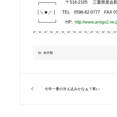
┌─────┐ 〒516-2105 三重県度会郡
│＼★／ │ TEL 0596-62-0777 FAX 059
└─────┘ HP:
http://www.amigo2.ne.
=∵=∴=∵=∴=∵=∴=∵=∴=∵=∴=∵=∴=∵=∴=
未分類
今年一番の冷え込みかなぁ？寒い