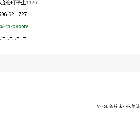
度会町平生1126
6-62-1727
jp/~takanoen/
∵=∴=∴=∵=
かぶせ茶粉末から美味