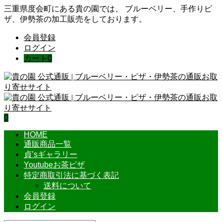
三重県度会町にある貴の園では、 ブルーベリー、手作りピ
ザ、伊勢茶の加工販売をしております。
会員登録
ログイン
カート
0
0
HOME
通販商品一覧
貞’sギャラリー
Youtubeお茶ピザ
特定商取引法に基づく表記
送料について
会員登録
ログイン