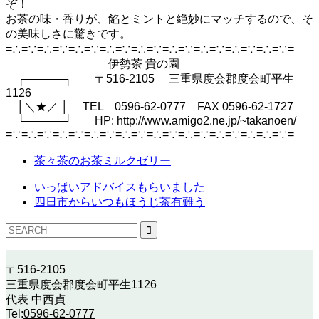
ぞ！
お茶の味・香りが、餡とミントと絶妙にマッチするので、そ
の美味しさに驚きです。
=∴=∵=∴=∵=∴=∵=∴=∵=∴=∵=∴=∵=∴=∵=∴=∵=∴=∵=
伊勢茶 貴の園
┌─────┐ 〒516-2105 三重県度会郡度会町平生
1126
│＼★／ │ TEL 0596-62-0777 FAX 0596-62-1727
└─────┘ HP: http://www.amigo2.ne.jp/~takanoen/
=∵=∴=∵=∴=∵=∴=∵=∴=∵=∴=∵=∴=∵=∴=∵=∴=∴=∵=
茶々茶のお茶ミルクゼリー
いっぱいアドバイスもらいました
四日市からいつもほうじ茶有難う
〒516-2105
三重県度会郡度会町平生1126
代表 中西貞
Tel:
0596-62-0777