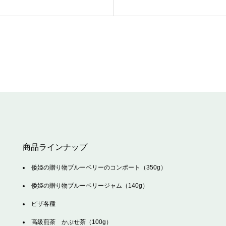
商品ラインナップ
倭姫の贈り物ブルーベリーのコンポート（350g）
倭姫の贈り物ブルーベリージャム（140g）
ピザ各種
高級煎茶 かぶせ茶（100g）