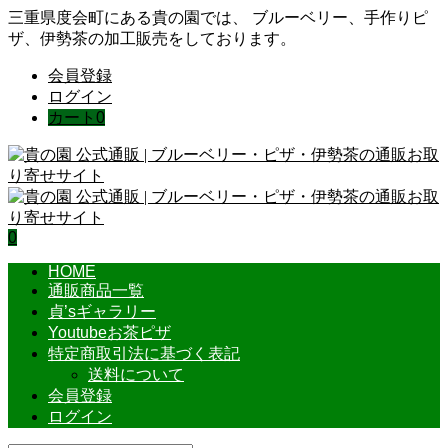
三重県度会町にある貴の園では、 ブルーベリー、手作りピ
ザ、伊勢茶の加工販売をしております。
会員登録
ログイン
カート
0
0
HOME
通販商品一覧
貞’sギャラリー
Youtubeお茶ピザ
特定商取引法に基づく表記
送料について
会員登録
ログイン