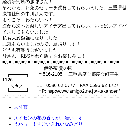
経済研究所の服部さん！
それから、お茶のゼリーを試食してもらいました、三重県健
康福祉部の中川さんです。
ようこそ！わたらいへ！
次から次へと楽しいアイデア出してもらい、いっぱいアドバ
イスしてもらいました。
私も大変勉強になりました！
元気もらいましたので、頑張ります！
どうも有難うございました。
皆さん「KBSかわら版」をお楽しみに！
=∴=∵=∴=∵=∴=∵=∴=∵=∴=∵=∴=∵=∴=∵=∴=∵=∴=∵=
伊勢茶 貴の園
┌─────┐ 〒516-2105 三重県度会郡度会町平生
1126
│＼★／ │ TEL 0596-62-0777 FAX 0596-62-1727
└─────┘ HP: http://www.amigo2.ne.jp/~takanoen/
=∵=∴=∵=∴=∵=∴=∵=∴=∵=∴=∵=∴=∵=∴=∵=∴=∴=∵=
未分類
スイセンの花の香りが、漂います
うわっー！すごいきれいなみどり