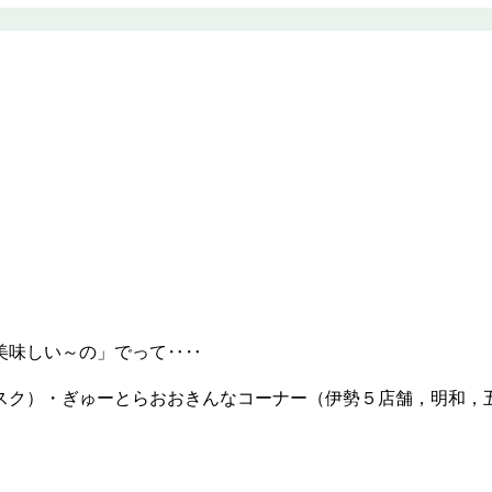
美味しい～の」でって‥‥
スク）・ぎゅーとらおおきんなコーナー（伊勢５店舗，明和，