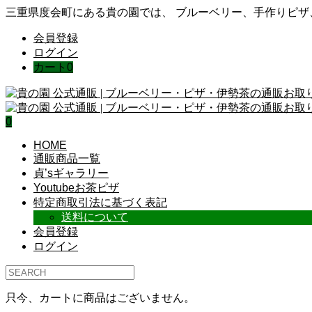
三重県度会町にある貴の園では、 ブルーベリー、手作りピ
会員登録
ログイン
カート
0
0
HOME
通販商品一覧
貞’sギャラリー
Youtubeお茶ピザ
特定商取引法に基づく表記
送料について
会員登録
ログイン
只今、カートに商品はございません。