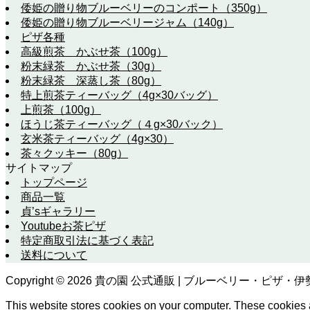
倭姫の贈り物ブルーベリーのコンポート（350g）
倭姫の贈り物ブルーベリージャム（140g）
ピザ各種
高級煎茶 かぶせ茶（100g）
粉末緑茶 かぶせ茶（30g）
粉末緑茶 深蒸し茶（80g）
特上煎茶ティーバッグ（4g×30バッグ）
上煎茶（100g）
ほうじ茶ティーバッグ（４g×30バック）
玄米茶ティーバッグ（4g×30）
茶々クッキー（80g）
サイトマップ
トップページ
商品一覧
貞’sギャラリー
Youtubeお茶ピザ
特定商取引法に基づく表記
送料について
Copyright ©
2026
貴の園 公式通販 | ブルーベリー・ピザ・伊勢茶の通
This website stores cookies on your computer. These cookies 