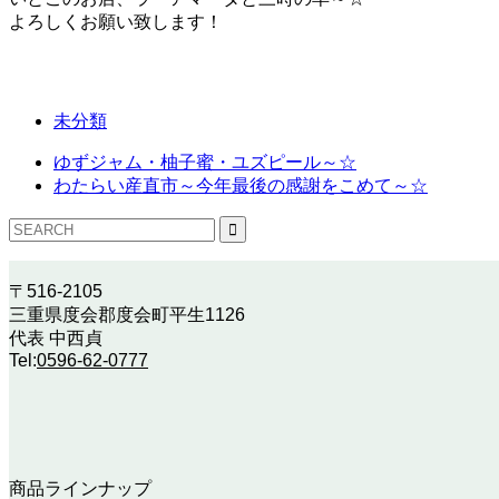
よろしくお願い致します！
未分類
ゆずジャム・柚子蜜・ユズピール～☆
わたらい産直市～今年最後の感謝をこめて～☆
〒516-2105
三重県度会郡度会町平生1126
代表 中西貞
Tel:
0596-62-0777
商品ラインナップ