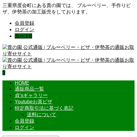
三重県度会町にある貴の園では、 ブルーベリー、手作りピ
ザ、伊勢茶の加工販売をしております。
会員登録
ログイン
カート
0
0
HOME
通販商品一覧
貞’sギャラリー
Youtubeお茶ピザ
特定商取引法に基づく表記
送料について
会員登録
ログイン