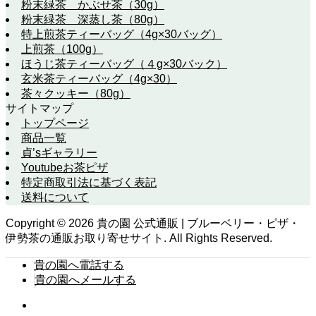
粉末緑茶 かぶせ茶（30g）
粉末緑茶 深蒸し茶（80g）
特上煎茶ティーバッグ（4g×30バッグ）
上煎茶（100g）
ほうじ茶ティーバッグ（４g×30バック）
玄米茶ティーバッグ（4g×30）
茶々クッキー（80g）
サイトマップ
トップページ
商品一覧
貞’sギャラリー
Youtubeお茶ピザ
特定商取引法に基づく表記
送料について
Copyright ©
2026
貴の園 公式通販 | ブルーベリー・ピザ・
伊勢茶の通販お取り寄せサイト. All Rights Reserved.
貴の園へ電話する
貴の園へメールする