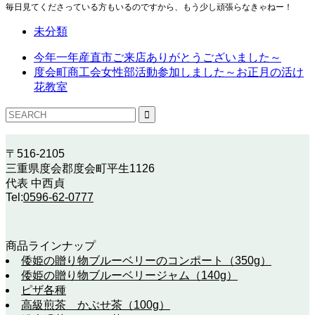
毎日見てくださっている方もいるのですから、もう少し頑張らなきゃねー！
未分類
今年一年産直市ご来店ありがとうございました～
度会町商工会女性部活動参加しました～お正月の活け
花教室
〒516-2105
三重県度会郡度会町平生1126
代表 中西貞
Tel:
0596-62-0777
商品ラインナップ
倭姫の贈り物ブルーベリーのコンポート（350g）
倭姫の贈り物ブルーベリージャム（140g）
ピザ各種
高級煎茶 かぶせ茶（100g）