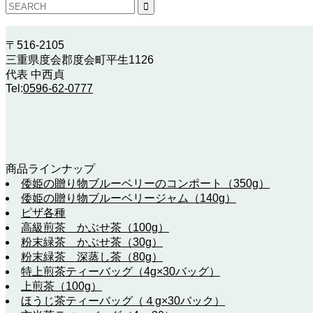
〒516-2105
三重県度会郡度会町平生1126
代表 中西貞
Tel:
0596-62-0777
商品ラインナップ
倭姫の贈り物ブルーベリーのコンポート（350g）
倭姫の贈り物ブルーベリージャム（140g）
ピザ各種
高級煎茶 かぶせ茶（100g）
粉末緑茶 かぶせ茶（30g）
粉末緑茶 深蒸し茶（80g）
特上煎茶ティーバッグ（4g×30バッグ）
上煎茶（100g）
ほうじ茶ティーバッグ（４g×30バック）