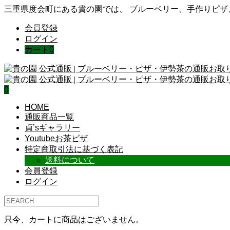
三重県度会町にある貴の園では、 ブルーベリー、手作りピ
会員登録
ログイン
カート
0
0
HOME
通販商品一覧
貞’sギャラリー
Youtubeお茶ピザ
特定商取引法に基づく表記
送料について
会員登録
ログイン
只今、カートに商品はございません。