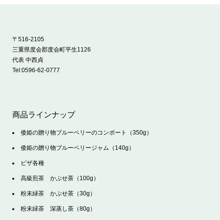
〒516-2105
三重県度会郡度会町平生1126
代表 中西貞
Tel:
0596-62-0777
商品ラインナップ
倭姫の贈り物ブルーベリーのコンポート（350g）
倭姫の贈り物ブルーベリージャム（140g）
ピザ各種
高級煎茶 かぶせ茶（100g）
粉末緑茶 かぶせ茶（30g）
粉末緑茶 深蒸し茶（80g）