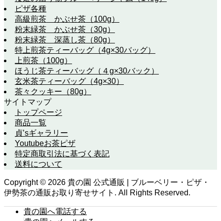
ピザ各種
高級煎茶 かぶせ茶（100g）
粉末緑茶 かぶせ茶（30g）
粉末緑茶 深蒸し茶（80g）
特上煎茶ティーバッグ（4g×30バッグ）
上煎茶（100g）
ほうじ茶ティーバッグ（４g×30バック）
玄米茶ティーバッグ（4g×30）
茶々クッキー（80g）
サイトマップ
トップページ
商品一覧
貞’sギャラリー
Youtubeお茶ピザ
特定商取引法に基づく表記
送料について
Copyright ©
2026
貴の園 公式通販 | ブルーベリー・ピザ・
伊勢茶の通販お取り寄せサイト. All Rights Reserved.
貴の園へ電話する