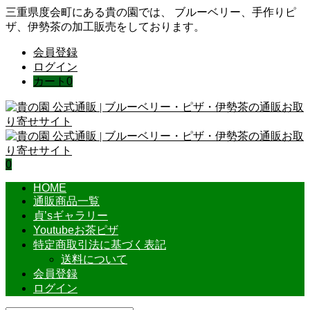
三重県度会町にある貴の園では、 ブルーベリー、手作りピ
ザ、伊勢茶の加工販売をしております。
会員登録
ログイン
カート
0
0
HOME
通販商品一覧
貞’sギャラリー
Youtubeお茶ピザ
特定商取引法に基づく表記
送料について
会員登録
ログイン