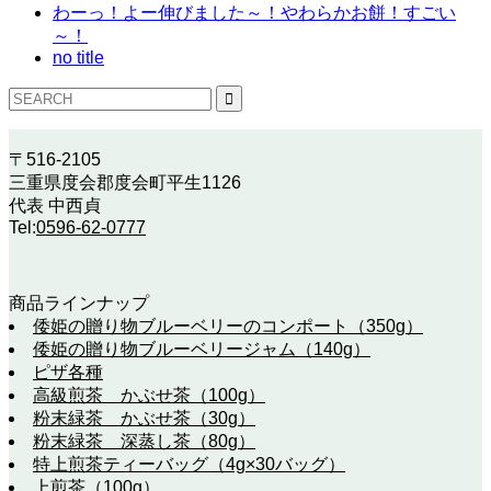
わーっ！よー伸びました～！やわらかお餅！すごい
～！
no title
〒516-2105
三重県度会郡度会町平生1126
代表 中西貞
Tel:
0596-62-0777
商品ラインナップ
倭姫の贈り物ブルーベリーのコンポート（350g）
倭姫の贈り物ブルーベリージャム（140g）
ピザ各種
高級煎茶 かぶせ茶（100g）
粉末緑茶 かぶせ茶（30g）
粉末緑茶 深蒸し茶（80g）
特上煎茶ティーバッグ（4g×30バッグ）
上煎茶（100g）