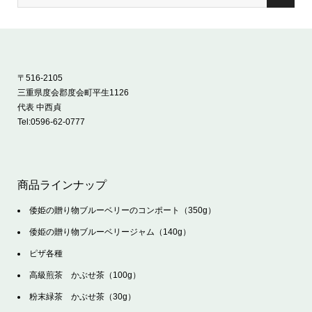
〒516-2105
三重県度会郡度会町平生1126
代表 中西貞
Tel:
0596-62-0777
商品ラインナップ
倭姫の贈り物ブルーベリーのコンポート（350g）
倭姫の贈り物ブルーベリージャム（140g）
ピザ各種
高級煎茶 かぶせ茶（100g）
粉末緑茶 かぶせ茶（30g）